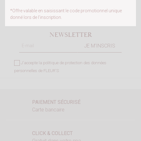
*Offre valable en saisissant le code promotionnel unique
donné lors de l’inscription.
NEWSLETTER
J'accepte la
politique de protection des données
personnelles de FLEUR'S
PAIEMENT SÉCURISÉ
Carte bancaire
CLICK & COLLECT
Gratuit dans votre spa