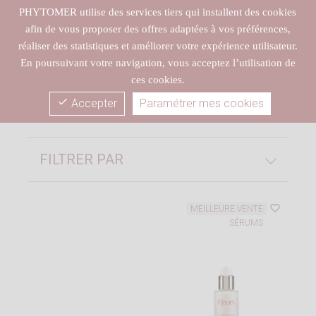
close
CLICK & COLLECT gratuit dans votre spa Fleur’s
PHYTOMER utilise des services tiers qui installent des cookies
afin de vous proposer des offres adaptées à vos préférences,
réaliser des statistiques et améliorer votre expérience utilisateur.
En poursuivant votre navigation, vous acceptez l’utilisation de
ces cookies.
Sérums
(6)
check
Accepter
Paramétrer mes cookies
Wishlist
FILTRER PAR
favorite_border
MEILLEURE VENTE
SÉRUMS