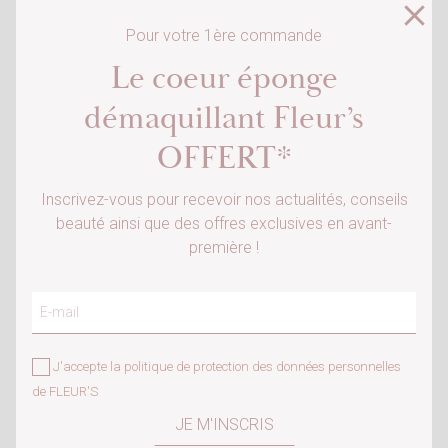
FLORASKIN
Sérum Hydratant au
close
Sérum Éclosion de
Bouquet Floral
Pour votre 1ère commande
Peau
53,70 €
Le coeur éponge
70,90 €
démaquillant Fleur’s
×
favorite_border
OFFERT*
SÉRUMS
×
Créer une liste d'envies
×
Connexion
((modalTitle))
Inscrivez-vous pour recevoir nos actualités, conseils
×
Vous devez être connecté pour ajouter des
beauté ainsi que des offres exclusives en avant-
Ajouter à ma liste d'envies
((confirmMessage))
produits à votre liste d'envies.
première !
Nom de la liste d'envies
add_circle_outline
Créer une nouvelle liste
((cancelText))
((MODALDELETETEXT))
Annuler
Connexion
Annuler
Créer une liste d'envies
J'accepte la
politique de protection des données personnelles
Gelée Purifiante
de FLEUR'S
Imperfections
45,85 €