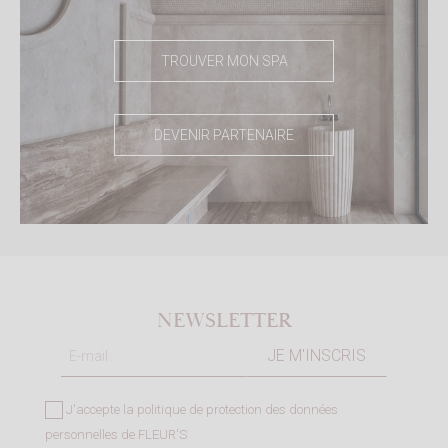
TROUVER MON SPA
DEVENIR PARTENAIRE
NEWSLETTER
J'accepte la
politique de protection des données
personnelles de FLEUR'S