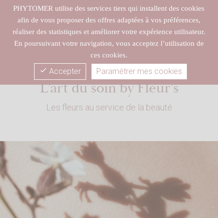
close
CLICK & COLLECT gratuit dans votre spa Fleur’s
PHYTOMER utilise des services tiers qui installent des cookies
afin de vous proposer des offres adaptées à vos préférences,
réaliser des statistiques et améliorer votre expérience utilisateur.
En poursuivant votre navigation, vous acceptez l’utilisation de
ces cookies.
check
Accepter
Paramétrer mes cookies
Wishlist
L’art du soin by Fleur’s
Les fleurs au service de la beauté