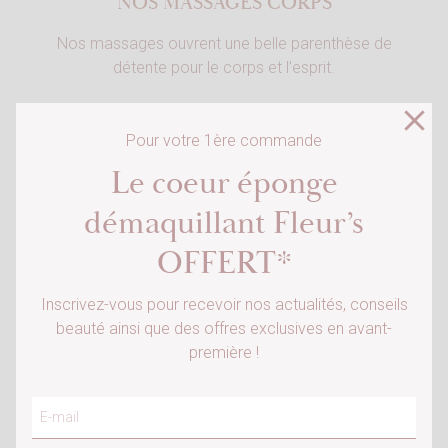
NOS MASSAGES CORPS
Nos massages ouvrent une belle parenthèse de
détente pour le corps et l’esprit.
close
Pour votre 1ère commande
Le coeur éponge
démaquillant Fleur’s
OFFERT*
×
Connexion
Inscrivez-vous pour recevoir nos actualités, conseils
Vous devez être connecté pour ajouter des
beauté ainsi que des offres exclusives en avant-
produits à votre liste d'envies.
première !
Annuler
Connexion