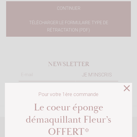
CONTINUER
TÉLÉCHARGER LE FORMULAIRE TYPE DE
RÉTRACTATION (PDF)
NEWSLETTER
close
J'accepte la
politique de protection des données
Pour votre 1ère commande
personnelles de FLEUR'S
Le coeur éponge
démaquillant Fleur’s
OFFERT*
PAIEMENT SÉCURISÉ
×
Connexion
Carte bancaire