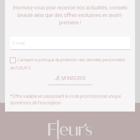
Inscrivez-vous pour recevoir nos actualités, conseils
Vous devez être connecté pour ajouter des
beauté ainsi que des offres exclusives en avant-
produits à votre liste d'envies.
première !
CLICK & COLLECT
Gratuit dans votre spa
Annuler
Connexion
LIVRAISON OFFERTE DÈS 70€
J'accepte la
politique de protection des données personnelles
À domicile
de FLEUR'S
ÉCHANTILLONS OFFERTS
Sur demande pour toute commande
*Offre valable en saisissant le code promotionnel unique
donné lors de l’inscription.